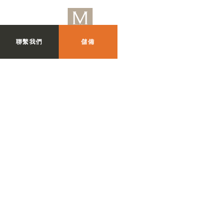
聯繫我們
儲備