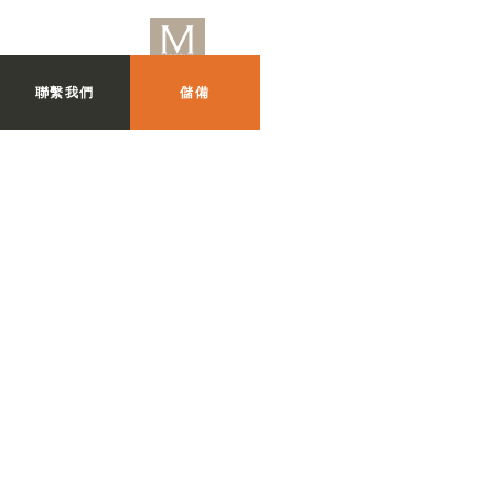
聯繫我們
儲備