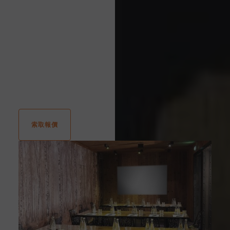
50平方米
劇院： 30
學校： 24
U： 18
晚餐： 32
雞尾酒會： 40
董事會議室： 18
索取報價