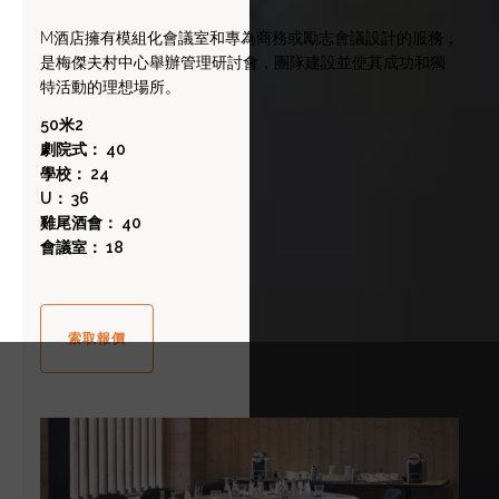
M酒店擁有模組化會議室和專為商務或勵志會議設計的服務，
是梅傑夫村中心舉辦管理研討會，團隊建設並使其成功和獨
特活動的理想場所。
50米2
劇院式： 40
學校： 24
U： 36
雞尾酒會： 40
會議室： 18
索取報價