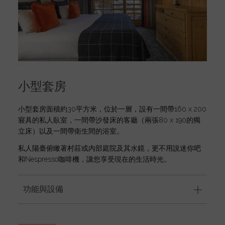
1
/
3
小型套房
小型套房面積約30平方米，位於一層，設有一間帶160 x 200
寢具的私人臥室，一間帶沙發床的客廳（兩張80 x 190的獨
立床）以及一間帶衛生間的浴室。
私人陽臺俯瞰著村莊或內部庭院及其水鏡，更不用說迷你吧
和Nespresso咖啡機，讓您享受現在的生活時光。
功能與設備
大雙人床