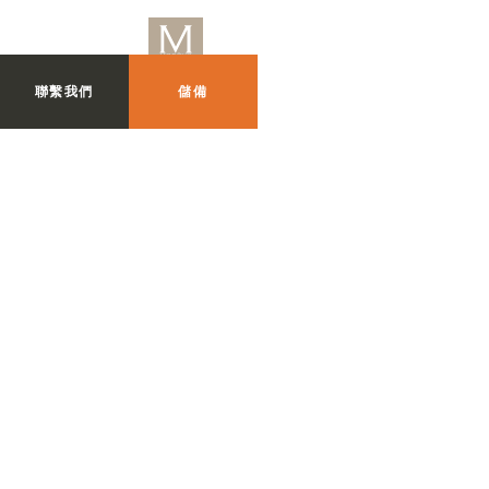
聯繫我們
儲備