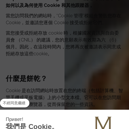
如何以及為何使用 Cookie 和其他跟蹤器
。
當您訪問我們的網站時，“Cookie 管理”模組會警告您存在
Cookie，並邀請您逐個 Cookie 接受或拒絕它們。
當您接受或拒絕存放 cookie 時，根據國家資訊與自由委
員會 （CNIL） 的建議，您的意願表示有效期為六 （6）
個月。因此，在這段時間內，您將再次被邀請表示同意或
拒絕存放這些cookie。
什麼是餅乾？
Cookie 是在訪問網站時放置在您的終端（包括計算機、智
慧手機或平板電腦）上的小型文本檔。它可以在您訪問期
間識別您的瀏覽器，從而保留您的一些資訊。
例如，我們可能會通過「谷歌分析」cookie收集您的IP位
址，以便建立我們網站訪問者的統計數據。