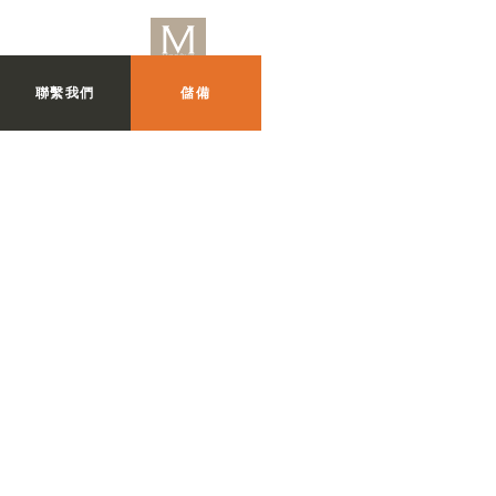
聯繫我們
儲備