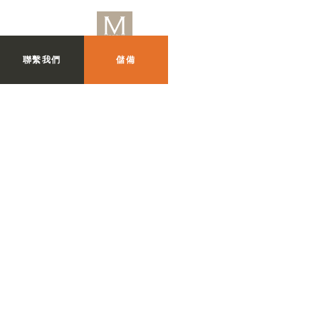
聯繫我們
儲備