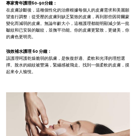
專家青年護理60-90分鐘：
在皮膚診斷後，這種個性化的治療根據每個人的皮膚需求和美麗願
望進行調整：從受壓的皮膚到缺乏緊致的皮膚，再到那些因荷爾蒙
變化而減弱的皮膚。無論年齡大小，這種護理都能明顯減少第一批
皺紋和已安裝的皺紋，並撫平功能。你的皮膚更緊致，更健美，你
的膚色更明亮。
強效補水護理 60 分鐘：
該護理呵護乾燥脆弱的肌膚，是恢復舒適、柔軟和光澤的理想選
擇。脫水的細紋被豐滿，緊繃感被飛走。找到一個柔軟的皮膚，摸
起來令人愉悅。