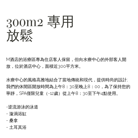
300m2 專用
放鬆
M酒店的浴療區專為住店客人保留，但向水療中心的外部客人開
放，位於酒店中心，面積近300平方米。
水療中心的風格高雅地結合了當地傳統和現代，提供時尚的設計;
我們的休閒區開放時間為上午8：30至晚上8：00，為了保持您的
寧靜，SPA僅限兒童（-12歲）從上午8：30至下午4點使用。
-逆流游泳的泳道
- 漩渦浴缸
- 桑拿
- 土耳其浴