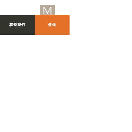
聯繫我們
儲備