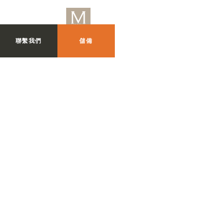
聯繫我們
儲備