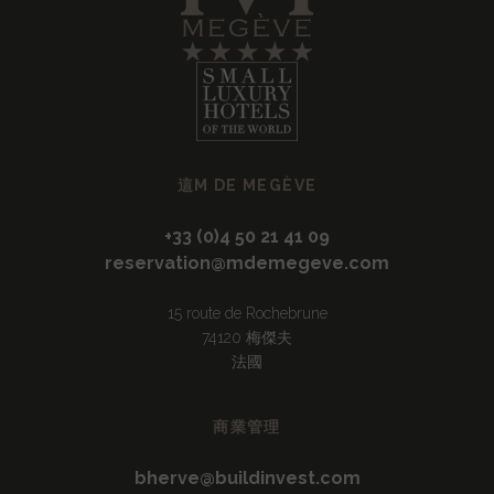
這M DE MEGÈVE
+33 (0)4 50 21 41 09
reservation@mdemegeve.com
15 route de Rochebrune
74120 梅傑夫
法國
商業管理
bherve@buildinvest.com