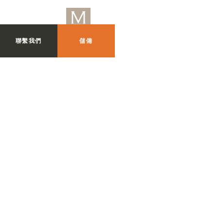
聯繫我們
儲備