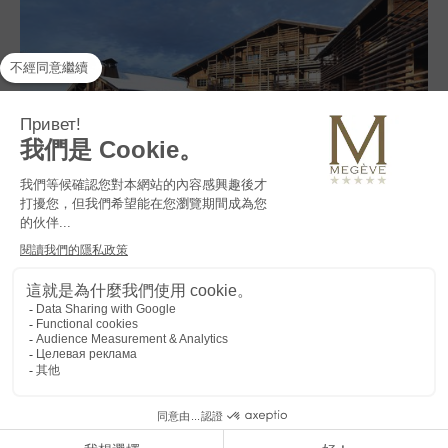
酒店位於村中心，距離羚羊滑雪纜車僅100米， le M de Megève
是一座非凡的房子，重新定義了當下生活的藝術。